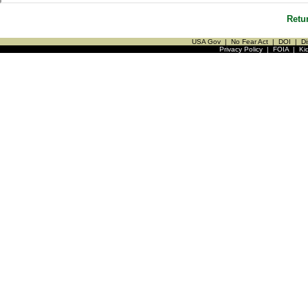
Retu
USA Gov
|
No Fear Act
|
DOI
|
Di
Privacy Policy
|
FOIA
|
Ki