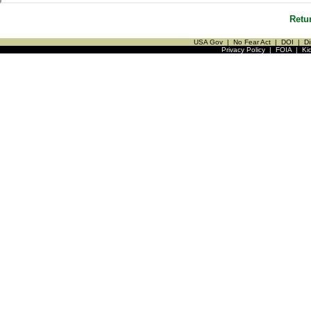
Retu
USA Gov
|
No Fear Act
|
DOI
|
Di
Privacy Policy
|
FOIA
|
Ki