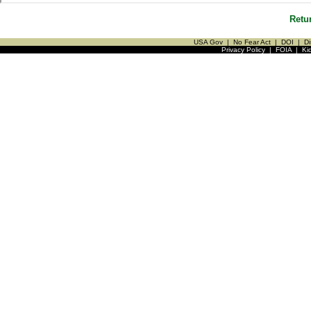
Retu
USA Gov
|
No Fear Act
|
DOI
|
Di
Privacy Policy
|
FOIA
|
Ki