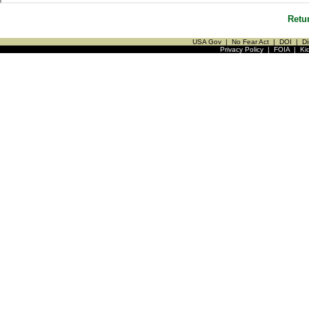
Retu
USA Gov
|
No Fear Act
|
DOI
|
Di
Privacy Policy
|
FOIA
|
Ki