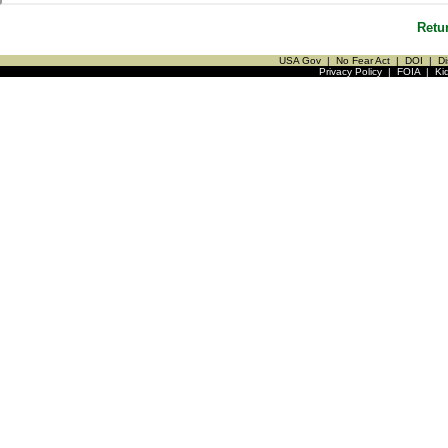
Retu
USA Gov
|
No Fear Act
|
DOI
|
Di
Privacy Policy
|
FOIA
|
Ki