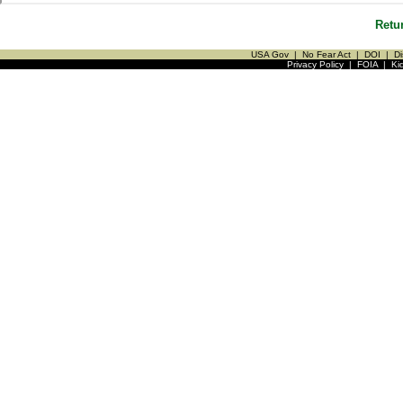
Retu
USA Gov
|
No Fear Act
|
DOI
|
Di
Privacy Policy
|
FOIA
|
Ki