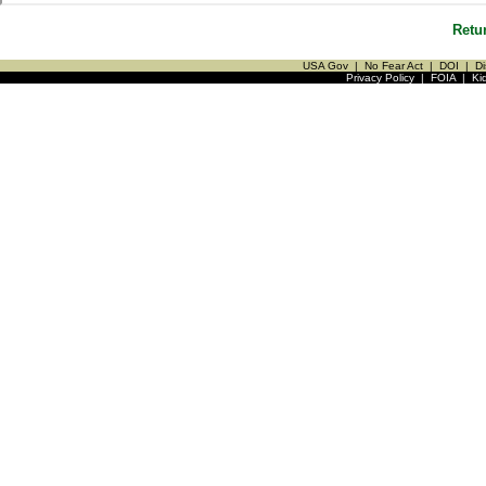
Retu
USA Gov
|
No Fear Act
|
DOI
|
Di
Privacy Policy
|
FOIA
|
Ki