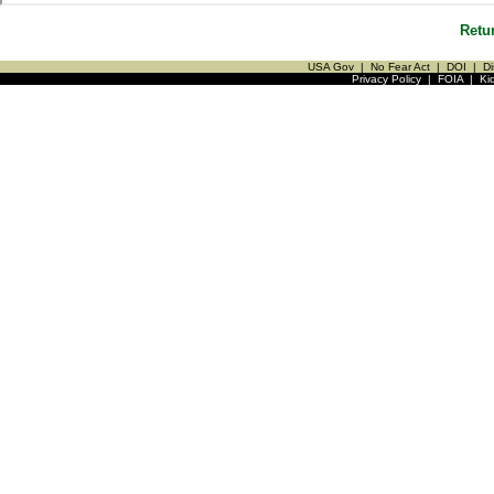
Retu
USA Gov
|
No Fear Act
|
DOI
|
Di
Privacy Policy
|
FOIA
|
Ki