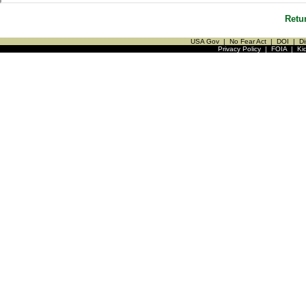
Retu
USA Gov
|
No Fear Act
|
DOI
|
Di
Privacy Policy
|
FOIA
|
Ki