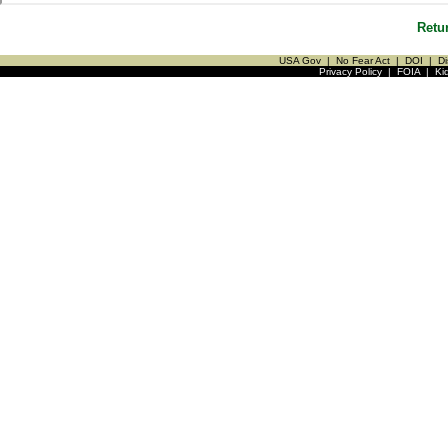
Retu
USA Gov
|
No Fear Act
|
DOI
|
Di
Privacy Policy
|
FOIA
|
Ki