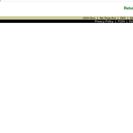
Retu
USA Gov
|
No Fear Act
|
DOI
|
Di
Privacy Policy
|
FOIA
|
Ki