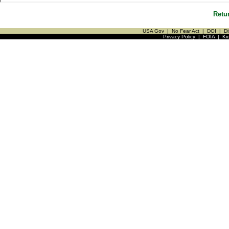
Retu
USA Gov
|
No Fear Act
|
DOI
|
Di
Privacy Policy
|
FOIA
|
Ki