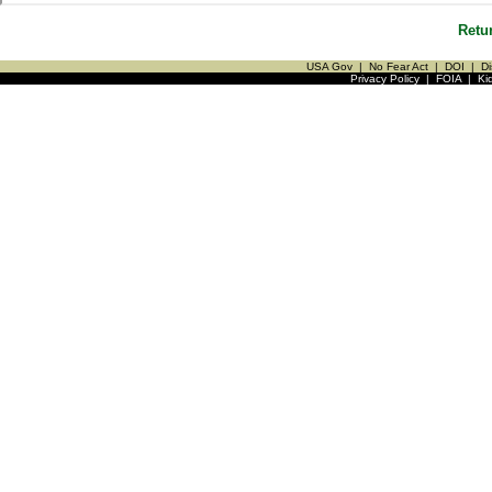
Retu
USA Gov
|
No Fear Act
|
DOI
|
Di
Privacy Policy
|
FOIA
|
Ki