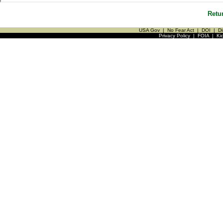
Retu
USA Gov
|
No Fear Act
|
DOI
|
Di
Privacy Policy
|
FOIA
|
Ki