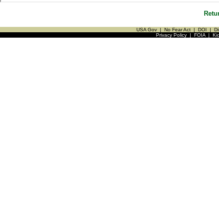
Retu
USA Gov
|
No Fear Act
|
DOI
|
Di
Privacy Policy
|
FOIA
|
Ki