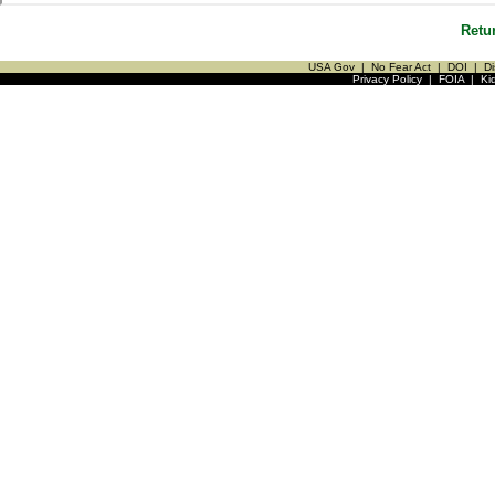
Retu
USA Gov
|
No Fear Act
|
DOI
|
Di
Privacy Policy
|
FOIA
|
Ki