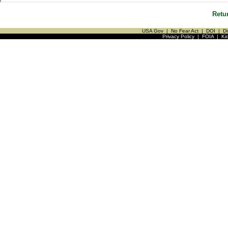
Retu
USA Gov
|
No Fear Act
|
DOI
|
Di
Privacy Policy
|
FOIA
|
Ki