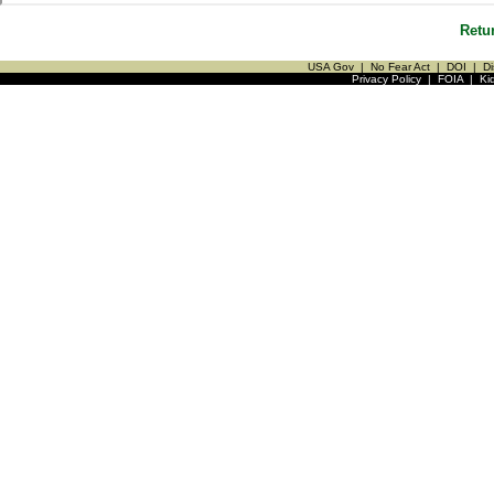
Retu
USA Gov
|
No Fear Act
|
DOI
|
Di
Privacy Policy
|
FOIA
|
Ki