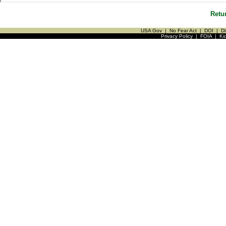
Retu
USA Gov
|
No Fear Act
|
DOI
|
Di
Privacy Policy
|
FOIA
|
Ki