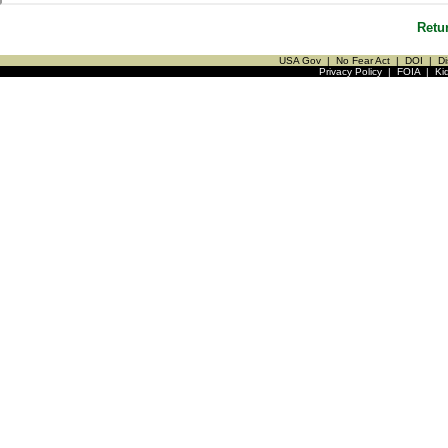
Retu
USA Gov
|
No Fear Act
|
DOI
|
Di
Privacy Policy
|
FOIA
|
Ki