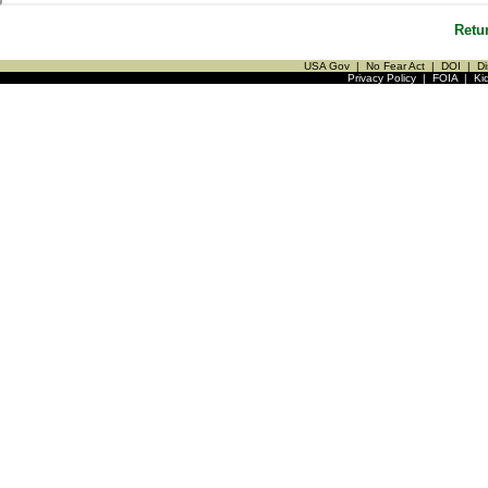
Retu
USA Gov
|
No Fear Act
|
DOI
|
Di
Privacy Policy
|
FOIA
|
Ki