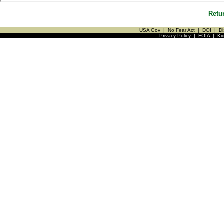
Retu
USA Gov
|
No Fear Act
|
DOI
|
Di
Privacy Policy
|
FOIA
|
Ki