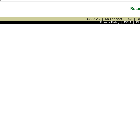
Retu
USA Gov
|
No Fear Act
|
DOI
|
Di
Privacy Policy
|
FOIA
|
Ki