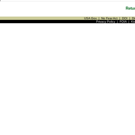
Retu
USA Gov
|
No Fear Act
|
DOI
|
Di
Privacy Policy
|
FOIA
|
Ki