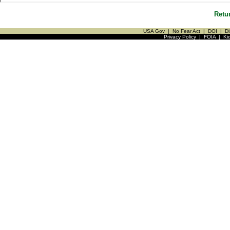
Retu
USA Gov
|
No Fear Act
|
DOI
|
Di
Privacy Policy
|
FOIA
|
Ki