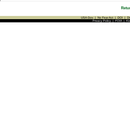
Retu
USA Gov
|
No Fear Act
|
DOI
|
Di
Privacy Policy
|
FOIA
|
Ki