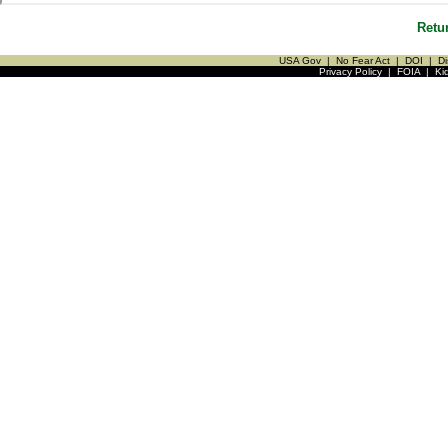
Retu
USA Gov
|
No Fear Act
|
DOI
|
Di
Privacy Policy
|
FOIA
|
Ki