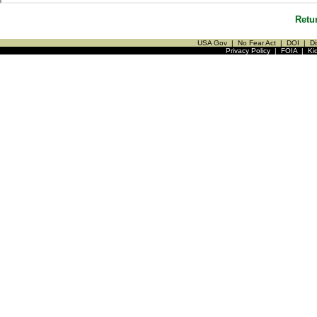
Retu
USA Gov
|
No Fear Act
|
DOI
|
Di
Privacy Policy
|
FOIA
|
Ki