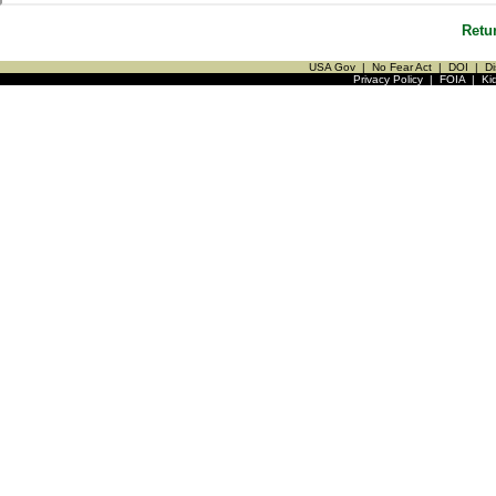
Retu
USA Gov
|
No Fear Act
|
DOI
|
Di
Privacy Policy
|
FOIA
|
Ki