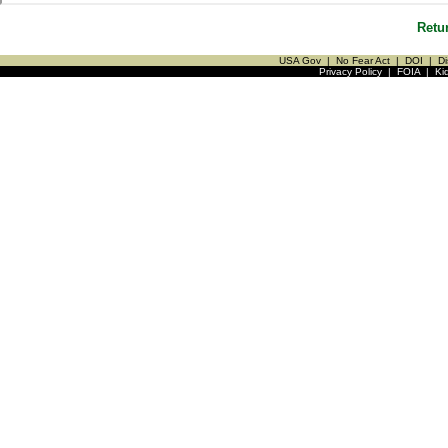
Retu
USA Gov
|
No Fear Act
|
DOI
|
Di
Privacy Policy
|
FOIA
|
Ki