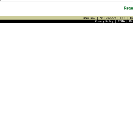
Retu
USA Gov
|
No Fear Act
|
DOI
|
Di
Privacy Policy
|
FOIA
|
Ki