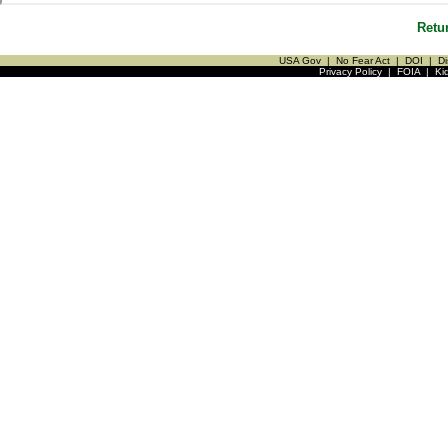
Retu
USA Gov
|
No Fear Act
|
DOI
|
Di
Privacy Policy
|
FOIA
|
Ki