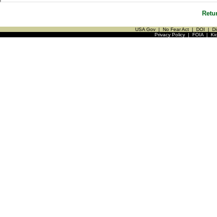
Retu
USA Gov
|
No Fear Act
|
DOI
|
Di
Privacy Policy
|
FOIA
|
Ki