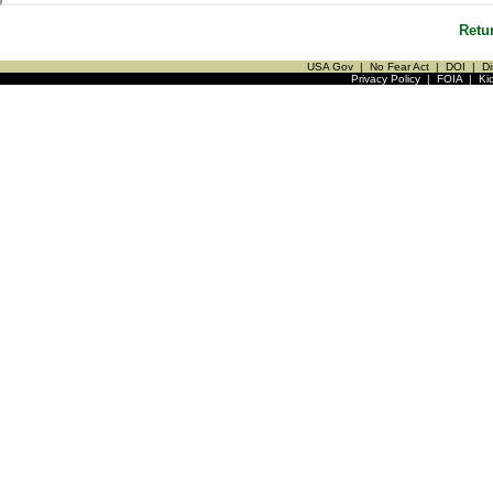
Retu
USA Gov
|
No Fear Act
|
DOI
|
Di
Privacy Policy
|
FOIA
|
Ki