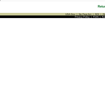
Retu
USA Gov
|
No Fear Act
|
DOI
|
Di
Privacy Policy
|
FOIA
|
Ki