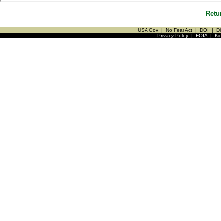
Retu
USA Gov
|
No Fear Act
|
DOI
|
Di
Privacy Policy
|
FOIA
|
Ki