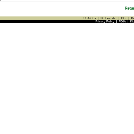
Retu
USA Gov
|
No Fear Act
|
DOI
|
Di
Privacy Policy
|
FOIA
|
Ki