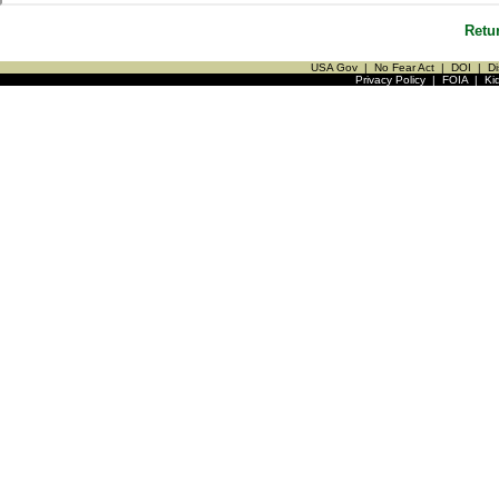
Retu
USA Gov
|
No Fear Act
|
DOI
|
Di
Privacy Policy
|
FOIA
|
Ki