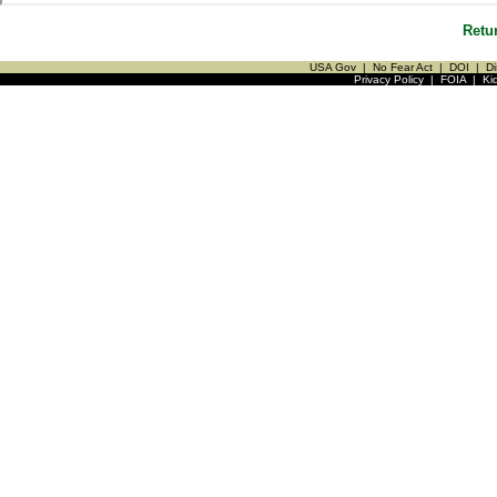
Retu
USA Gov
|
No Fear Act
|
DOI
|
Di
Privacy Policy
|
FOIA
|
Ki