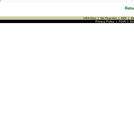
Retu
USA Gov
|
No Fear Act
|
DOI
|
Di
Privacy Policy
|
FOIA
|
Ki