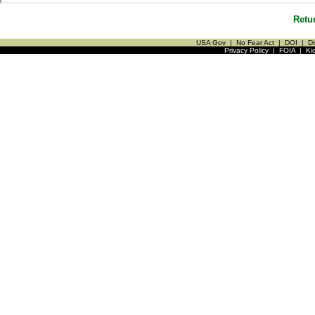
Retu
USA Gov
|
No Fear Act
|
DOI
|
Di
Privacy Policy
|
FOIA
|
Ki