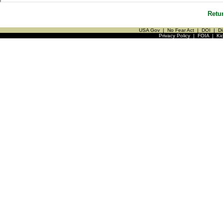
Retu
USA Gov
|
No Fear Act
|
DOI
|
Di
Privacy Policy
|
FOIA
|
Ki