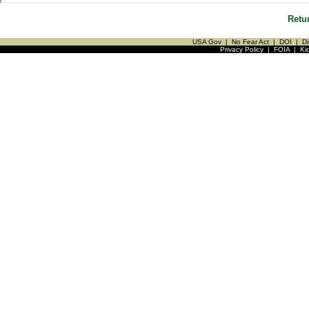
Retu
USA Gov
|
No Fear Act
|
DOI
|
Di
Privacy Policy
|
FOIA
|
Ki