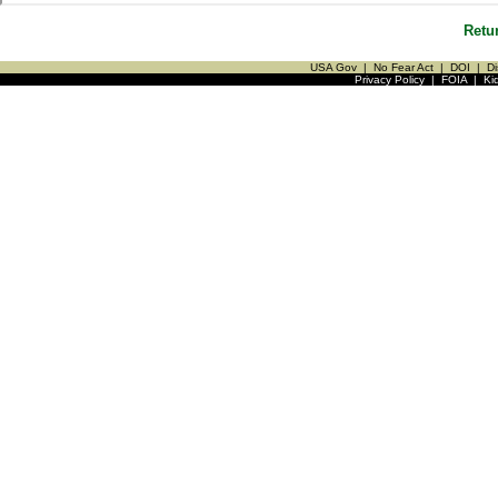
Retu
USA Gov
|
No Fear Act
|
DOI
|
Di
Privacy Policy
|
FOIA
|
Ki