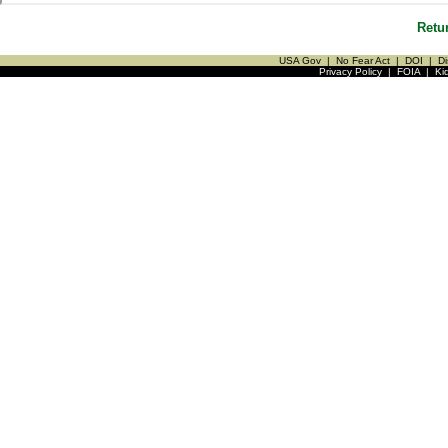
Retu
USA Gov
|
No Fear Act
|
DOI
|
Di
Privacy Policy
|
FOIA
|
Ki