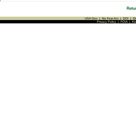
Retu
USA Gov
|
No Fear Act
|
DOI
|
Di
Privacy Policy
|
FOIA
|
Ki