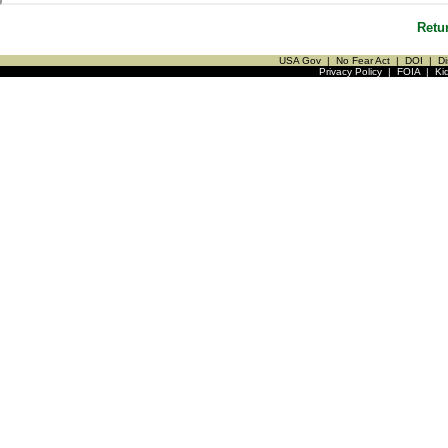
Retu
USA Gov
|
No Fear Act
|
DOI
|
Di
Privacy Policy
|
FOIA
|
Ki