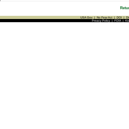
Retu
USA Gov
|
No Fear Act
|
DOI
|
Di
Privacy Policy
|
FOIA
|
Ki