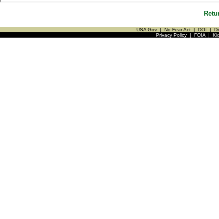
Retu
USA Gov
|
No Fear Act
|
DOI
|
Di
Privacy Policy
|
FOIA
|
Ki