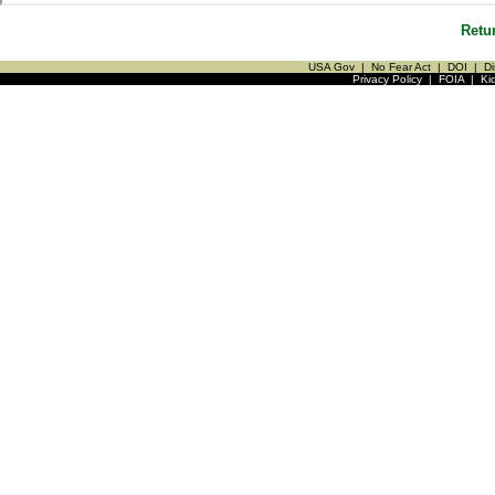
Retu
USA Gov
|
No Fear Act
|
DOI
|
Di
Privacy Policy
|
FOIA
|
Ki